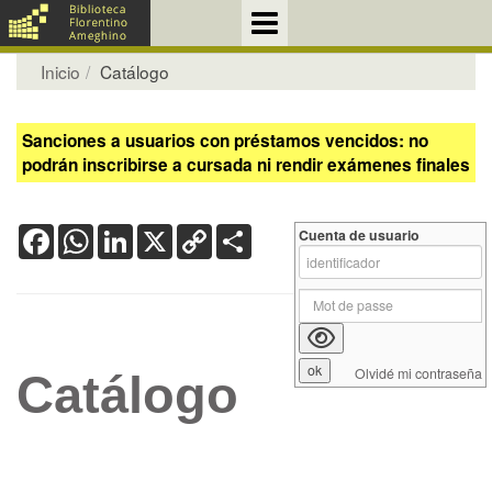
Inicio
Catálogo
Sanciones a usuarios con préstamos vencidos: no
podrán inscribirse a cursada ni rendir exámenes finales
Facebook
WhatsApp
LinkedIn
X
Copy
Share
Cuenta de usuario
Link
Olvidé mi contraseña
Catálogo