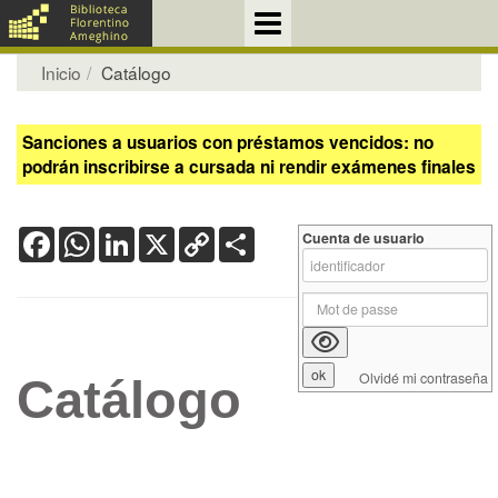
Inicio
Catálogo
Sanciones a usuarios con préstamos vencidos: no
podrán inscribirse a cursada ni rendir exámenes finales
Facebook
WhatsApp
LinkedIn
X
Copy
Share
Cuenta de usuario
Link
Olvidé mi contraseña
Catálogo