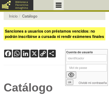
Inicio
Catálogo
Sanciones a usuarios con préstamos vencidos: no
podrán inscribirse a cursada ni rendir exámenes finales
Facebook
WhatsApp
LinkedIn
X
Copy
Share
Cuenta de usuario
Link
Olvidé mi contraseña
Catálogo