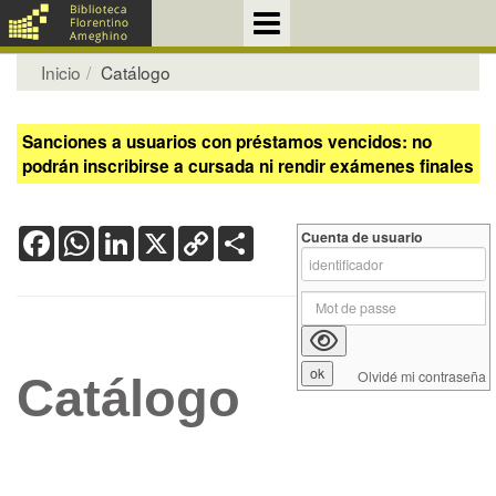
Inicio
Catálogo
Sanciones a usuarios con préstamos vencidos: no
podrán inscribirse a cursada ni rendir exámenes finales
Facebook
WhatsApp
LinkedIn
X
Copy
Share
Cuenta de usuario
Link
Olvidé mi contraseña
Catálogo