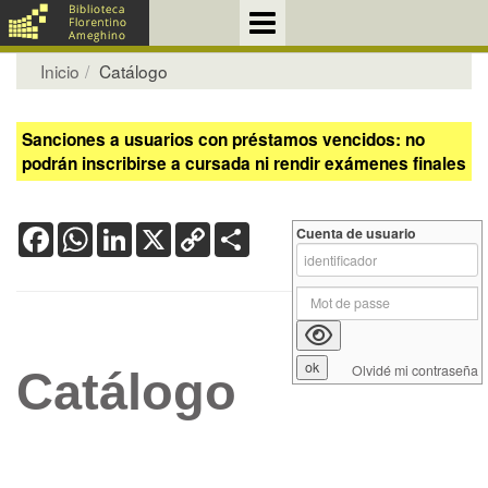
Inicio
Catálogo
Sanciones a usuarios con préstamos vencidos: no
podrán inscribirse a cursada ni rendir exámenes finales
Facebook
WhatsApp
LinkedIn
X
Copy
Share
Cuenta de usuario
Link
Olvidé mi contraseña
Catálogo