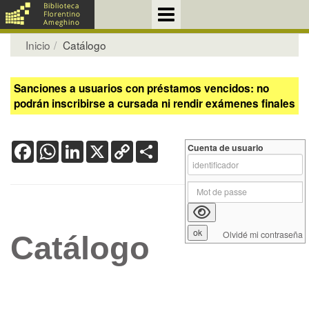
Inicio
Catálogo
Sanciones a usuarios con préstamos vencidos: no
podrán inscribirse a cursada ni rendir exámenes finales
Facebook
WhatsApp
LinkedIn
X
Copy
Share
Cuenta de usuario
Link
Olvidé mi contraseña
Catálogo