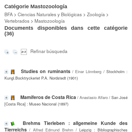
Catégorie Mastozoología
BFA
>
Ciencias Naturales y Biológicas
>
Zoología
>
Vertebrados
>
Mastozoología
Documents disponibles dans cette catégorie
(
36
)
Refinar búsqueda
Studies on ruminants
/
Einar Lönnberg
/ Stockholm :
Kungl.Bocktryckeriet P.A. Nordstedt (1901)
Mamíferos de Costa Rica
/
Anastasio Alfaro
/ San José
[Costa Rica] : Museo Nacional (1897)
Brehms Tierleben : allgemeine Kunde des
Tierreichs
/
Alfred Edmund Brehm
/ Leipzig : Bibliographisches