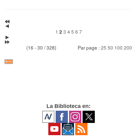
1
3
4
5
6
7
2
(16 - 30 / 328)
Par page :
25
50
100
200
La Biblioteca en: