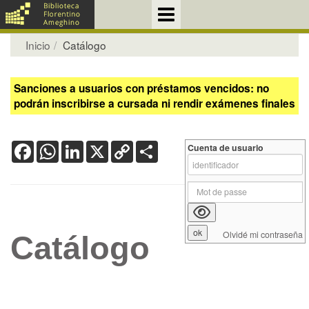
Inicio
Catálogo
Sanciones a usuarios con préstamos vencidos: no
podrán inscribirse a cursada ni rendir exámenes finales
Facebook
WhatsApp
LinkedIn
X
Copy
Share
Cuenta de usuario
Link
Olvidé mi contraseña
Catálogo