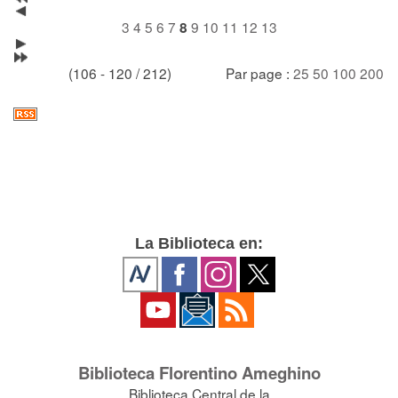
3
4
5
6
7
9
10
11
12
13
8
(106 - 120 / 212)
Par page :
25
50
100
200
La Biblioteca en:
Biblioteca Florentino Ameghino
Biblioteca Central de la