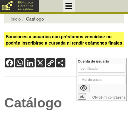
Inicio
Catálogo
Sanciones a usuarios con préstamos vencidos: no
podrán inscribirse a cursada ni rendir exámenes finales
Facebook
WhatsApp
LinkedIn
X
Copy
Share
Cuenta de usuario
Link
Olvidé mi contraseña
Catálogo