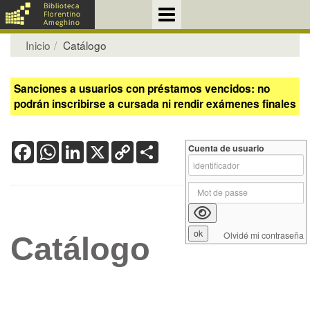
Inicio
Catálogo
Sanciones a usuarios con préstamos vencidos: no
podrán inscribirse a cursada ni rendir exámenes finales
Facebook
WhatsApp
LinkedIn
X
Copy
Share
Cuenta de usuario
Link
Olvidé mi contraseña
Catálogo