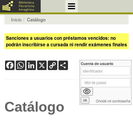
Inicio
Catálogo
Sanciones a usuarios con préstamos vencidos: no
podrán inscribirse a cursada ni rendir exámenes finales
Facebook
WhatsApp
LinkedIn
X
Copy
Share
Cuenta de usuario
Link
Olvidé mi contraseña
Catálogo