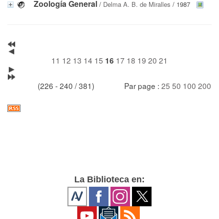
Zoología General
/
Delma A. B. de Miralles
/ 1987
11
12
13
14
15
17
18
19
20
21
16
(226 - 240 / 381)
Par page :
25
50
100
200
La Biblioteca en: