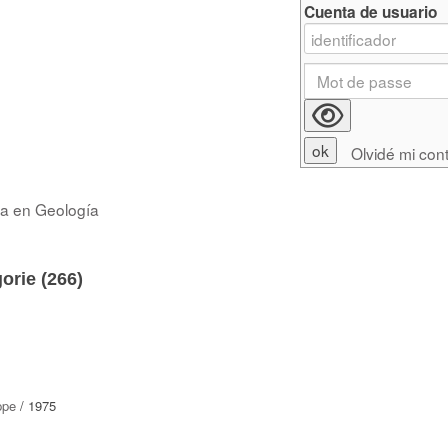
Cuenta de usuario
Olvidé mi con
ra en Geología
orie (
266
)
ppe
/ 1975