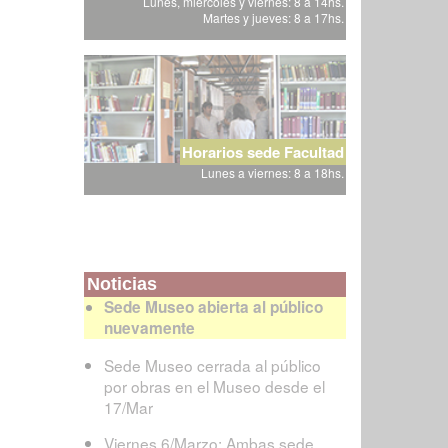
Lunes, miércoles y viernes: 8 a 14hs.
Martes y jueves: 8 a 17hs.
Horarios sede Facultad
Lunes a viernes: 8 a 18hs.
Noticias
Sede Museo abierta al público
nuevamente
Sede Museo cerrada al público
por obras en el Museo desde el
17/Mar
Viernes 6/Marzo: Ambas sede