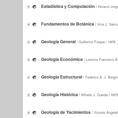
Estadística y Computación
/
Horacio Jorg
Fundamentos de Botánica
/
Irma J. Gam
Geología General
/
Guillermo Furque
/ 1975
Geología Económica
/
Lorenzo Francisco Ar
Geología Estructural
/
Federico A. J. Berg
Geología Histórica
/
Alfredo J. Cuerda
/ 197
Geología de Yacimientos
/
Victorio Angelell