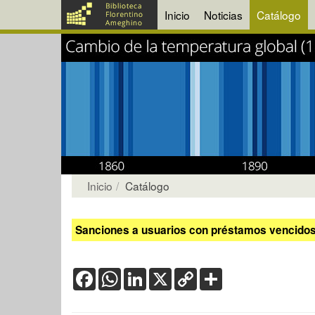
Inicio
Noticias
Catálogo
Inicio
Catálogo
Sanciones a usuarios con préstamos vencidos:
Facebook
WhatsApp
LinkedIn
X
Copy
Share
Link