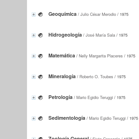
Geoquímica
/
Julio César Merodio
/ 1975
Hidrogeología
/
José María Sala
/ 1975
Matemática
/
Nelly Margarita Placeres
/ 1975
Mineralogía
/
Roberto O. Toubes
/ 1975
Petrología
/
Mario Egidio Teruggi
/ 1975
Sedimentología
/
Mario Egidio Teruggi
/ 1975
Zoología General
/
Sixto Coscarón
/ 1975