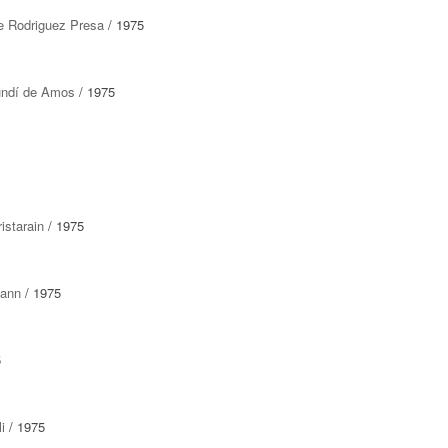
e Rodriguez Presa
/ 1975
undí de Amos
/ 1975
istarain
/ 1975
mann
/ 1975
5
i
/ 1975