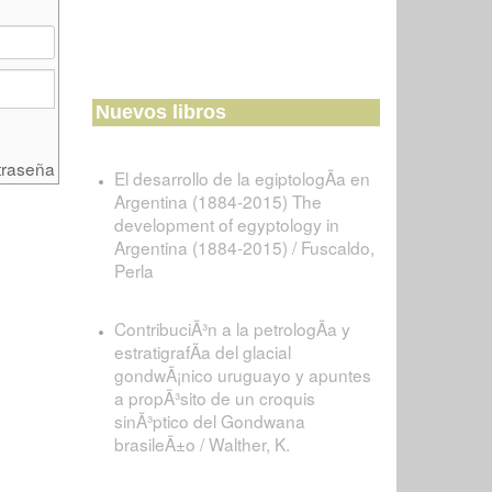
Nuevos libros
traseña
El desarrollo de la egiptologÃ­a en
Argentina (1884-2015) The
development of egyptology in
Argentina (1884-2015) / Fuscaldo,
Perla
ContribuciÃ³n a la petrologÃ­a y
estratigrafÃ­a del glacial
gondwÃ¡nico uruguayo y apuntes
a propÃ³sito de un croquis
sinÃ³ptico del Gondwana
brasileÃ±o / Walther, K.