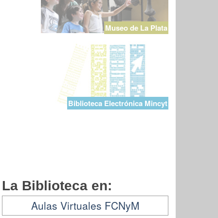
Museo de La Plata
Biblioteca Electrónica Mincyt
La Biblioteca en:
Aulas Virtuales FCNyM