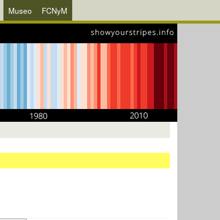
Museo
FCNyM