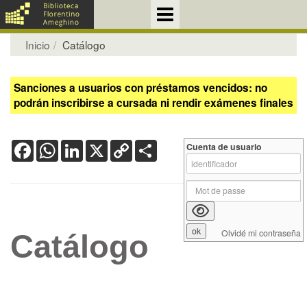
Inicio
Catálogo
Sanciones a usuarios con préstamos vencidos: no
podrán inscribirse a cursada ni rendir exámenes finales
Facebook
WhatsApp
LinkedIn
X
Copy
Share
Cuenta de usuario
Link
Olvidé mi contraseña
Catálogo