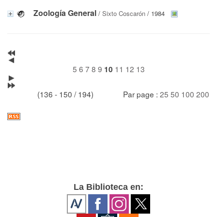
Zoología General
/
Sixto Coscarón
/ 1984
5
6
7
8
9
11
12
13
10
(136 - 150 / 194)
Par page :
25
50
100
200
La Biblioteca en: