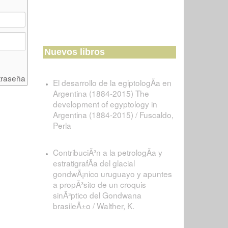
Nuevos libros
traseña
El desarrollo de la egiptologÃ­a en
Argentina (1884-2015) The
development of egyptology in
Argentina (1884-2015) / Fuscaldo,
Perla
ContribuciÃ³n a la petrologÃ­a y
estratigrafÃ­a del glacial
gondwÃ¡nico uruguayo y apuntes
a propÃ³sito de un croquis
sinÃ³ptico del Gondwana
brasileÃ±o / Walther, K.