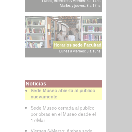
Lunes, miércoles y viernes: 8 a 14hs.
Martes y jueves: 8 a 17hs.
Horarios sede Facultad
Lunes a viernes: 8 a 18hs.
Noticias
Sede Museo abierta al público
nuevamente
Sede Museo cerrada al público
por obras en el Museo desde el
17/Mar
Viernes 6/Marzo: Ambas sede