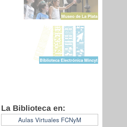
Museo de La Plata
Biblioteca Electrónica Mincyt
La Biblioteca en:
Aulas Virtuales FCNyM