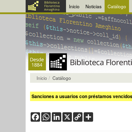
Inicio
Noticias
Catálogo
Inicio
Catálogo
Sanciones a usuarios con préstamos vencidos:
Facebook
WhatsApp
LinkedIn
X
Copy
Share
Link