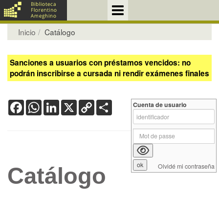
Inicio
Catálogo
Sanciones a usuarios con préstamos vencidos: no
podrán inscribirse a cursada ni rendir exámenes finales
Facebook
WhatsApp
LinkedIn
X
Copy
Share
Cuenta de usuario
Link
Olvidé mi contraseña
Catálogo