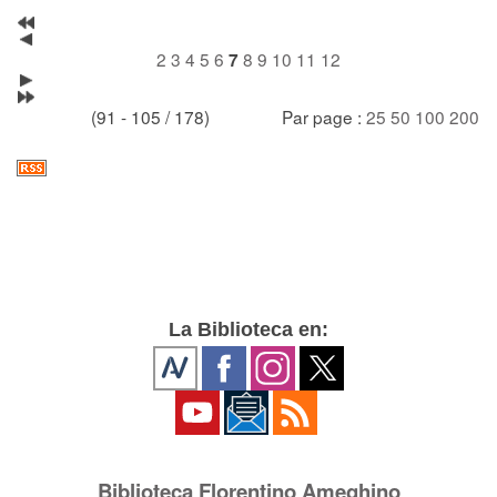
2
3
4
5
6
8
9
10
11
12
7
(91 - 105 / 178)
Par page :
25
50
100
200
La Biblioteca en:
Biblioteca Florentino Ameghino