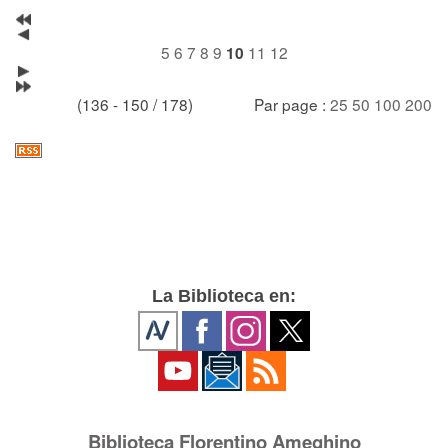
5
6
7
8
9
11
12
10
(136 - 150 / 178)
Par page :
25
50
100
200
La Biblioteca en:
Biblioteca Florentino Ameghino