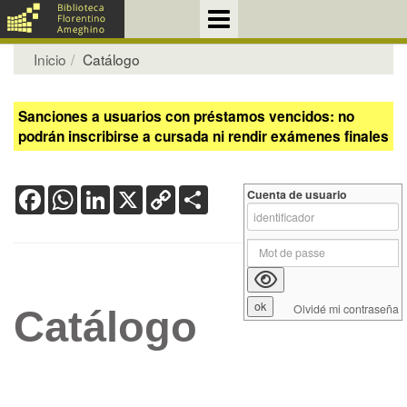
Inicio
Catálogo
Sanciones a usuarios con préstamos vencidos: no
podrán inscribirse a cursada ni rendir exámenes finales
Facebook
WhatsApp
LinkedIn
X
Copy
Share
Cuenta de usuario
Link
Olvidé mi contraseña
Catálogo