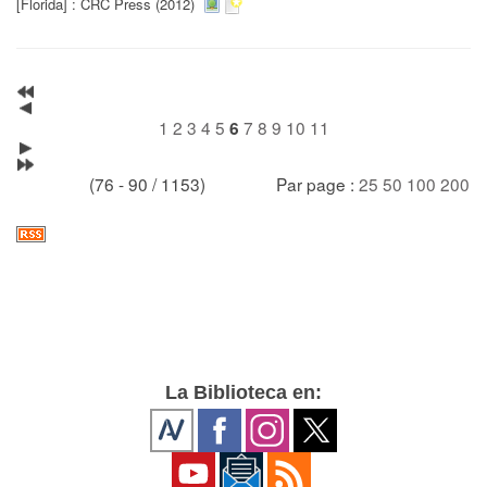
[Florida] : CRC Press (2012)
1
2
3
4
5
7
8
9
10
11
6
(76 - 90 / 1153)
Par page :
25
50
100
200
La Biblioteca en: