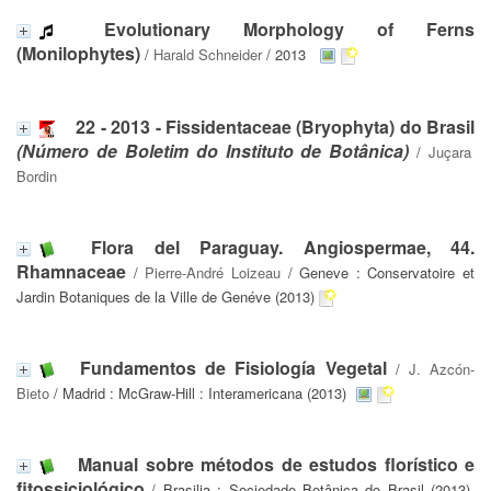
Evolutionary Morphology of Ferns
(Monilophytes)
/
Harald Schneider
/ 2013
22 - 2013 - Fissidentaceae (Bryophyta) do Brasil
(Número de Boletim do Instituto de Botânica)
/
Juçara
Bordin
Flora del Paraguay. Angiospermae, 44.
Rhamnaceae
/
Pierre-André Loizeau
/ Geneve : Conservatoire et
Jardin Botaniques de la Ville de Genéve (2013)
Fundamentos de Fisiología Vegetal
/
J. Azcón-
Bieto
/ Madrid : McGraw-Hill : Interamericana (2013)
Manual sobre métodos de estudos florístico e
fitossiciológico
/ Brasilia : Sociedade Botânica do Brasil (2013)