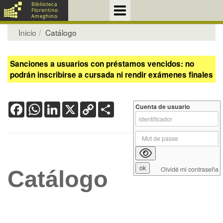
Inicio
Catálogo
Sanciones a usuarios con préstamos vencidos: no
podrán inscribirse a cursada ni rendir exámenes finales
Facebook
WhatsApp
LinkedIn
X
Copy
Share
Cuenta de usuario
Link
Olvidé mi contraseña
Catálogo