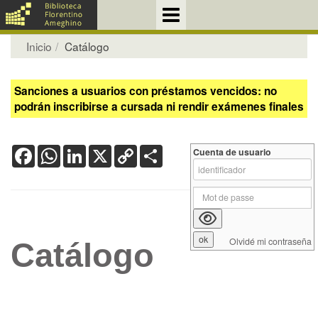
Inicio
Catálogo
Sanciones a usuarios con préstamos vencidos: no
podrán inscribirse a cursada ni rendir exámenes finales
Facebook
WhatsApp
LinkedIn
X
Copy
Share
Cuenta de usuario
Link
Olvidé mi contraseña
Catálogo