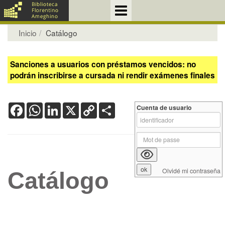
Inicio
Catálogo
Sanciones a usuarios con préstamos vencidos: no
podrán inscribirse a cursada ni rendir exámenes finales
Facebook
WhatsApp
LinkedIn
X
Copy
Share
Cuenta de usuario
Link
Olvidé mi contraseña
Catálogo