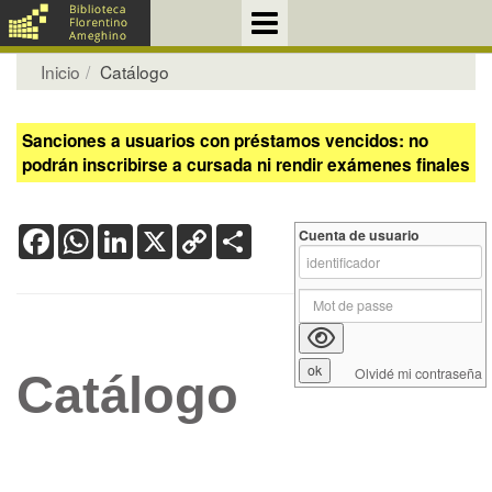
Inicio
Catálogo
Sanciones a usuarios con préstamos vencidos: no
podrán inscribirse a cursada ni rendir exámenes finales
Facebook
WhatsApp
LinkedIn
X
Copy
Share
Cuenta de usuario
Link
Olvidé mi contraseña
Catálogo