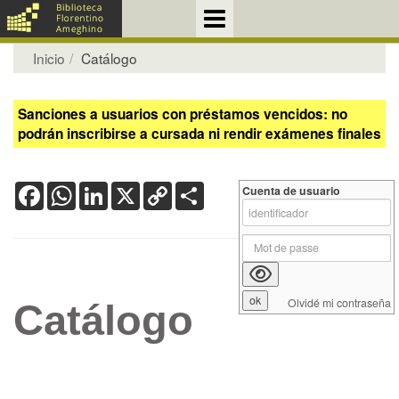
Inicio
Catálogo
Sanciones a usuarios con préstamos vencidos: no
podrán inscribirse a cursada ni rendir exámenes finales
Facebook
WhatsApp
LinkedIn
X
Copy
Share
Cuenta de usuario
Link
Olvidé mi contraseña
Catálogo