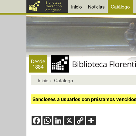
Inicio
Noticias
Catálogo
Inicio
Catálogo
Sanciones a usuarios con préstamos vencidos:
Facebook
WhatsApp
LinkedIn
X
Copy
Share
Link