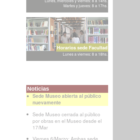
Lunes, miércoles y viernes: 8 a 14hs.
Martes y jueves: 8 a 17hs.
Horarios sede Facultad
Lunes a viernes: 8 a 18hs.
Noticias
Sede Museo abierta al público
nuevamente
Sede Museo cerrada al público
por obras en el Museo desde el
17/Mar
Viernes 6/Marzo: Ambas sede