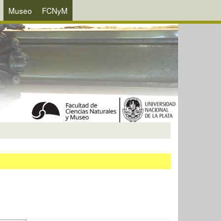
Museo
FCNyM