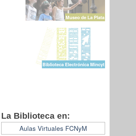
Museo de La Plata
Biblioteca Electrónica Mincyt
La Biblioteca en:
Aulas Virtuales FCNyM