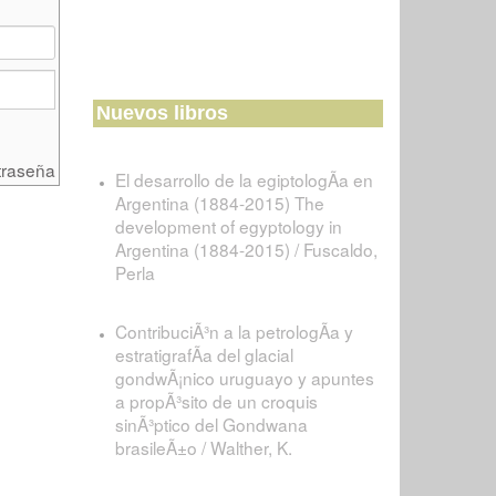
Nuevos libros
traseña
El desarrollo de la egiptologÃ­a en
Argentina (1884-2015) The
development of egyptology in
Argentina (1884-2015) / Fuscaldo,
Perla
ContribuciÃ³n a la petrologÃ­a y
estratigrafÃ­a del glacial
gondwÃ¡nico uruguayo y apuntes
a propÃ³sito de un croquis
sinÃ³ptico del Gondwana
brasileÃ±o / Walther, K.