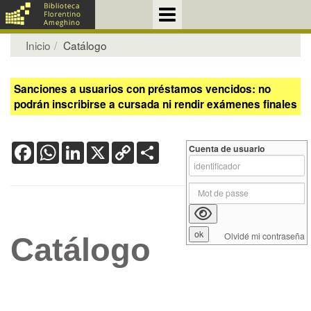
Inicio
Catálogo
Sanciones a usuarios con préstamos vencidos: no
podrán inscribirse a cursada ni rendir exámenes finales
Facebook
WhatsApp
LinkedIn
X
Copy
Share
Cuenta de usuario
Link
Olvidé mi contraseña
Catálogo