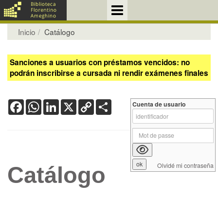
Inicio
Catálogo
Sanciones a usuarios con préstamos vencidos: no
podrán inscribirse a cursada ni rendir exámenes finales
Facebook
WhatsApp
LinkedIn
X
Copy
Share
Cuenta de usuario
Link
Olvidé mi contraseña
Catálogo