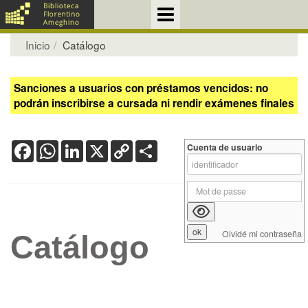
Inicio
Catálogo
Sanciones a usuarios con préstamos vencidos: no
podrán inscribirse a cursada ni rendir exámenes finales
Facebook
WhatsApp
LinkedIn
X
Copy
Share
Cuenta de usuario
Link
Olvidé mi contraseña
Catálogo