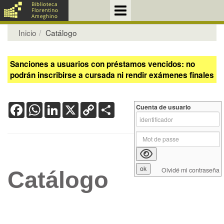
Inicio
Catálogo
Sanciones a usuarios con préstamos vencidos: no
podrán inscribirse a cursada ni rendir exámenes finales
Facebook
WhatsApp
LinkedIn
X
Copy
Share
Cuenta de usuario
Link
Olvidé mi contraseña
Catálogo