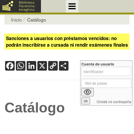
Inicio
Catálogo
Sanciones a usuarios con préstamos vencidos: no
podrán inscribirse a cursada ni rendir exámenes finales
Facebook
WhatsApp
LinkedIn
X
Copy
Share
Cuenta de usuario
Link
Olvidé mi contraseña
Catálogo