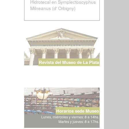
Hidrotecal en Symplectoscyphus
Milneanus (d' Orbigny)
Revista del Museo de La Plata
Horarios sede Museo
Lunes, miércoles y viernes: 8 a 14hs.
Martes y jueves: 8 a 17hs.