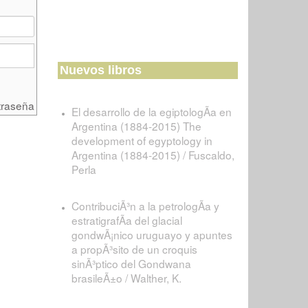
Nuevos libros
traseña
El desarrollo de la egiptologÃ­a en
Argentina (1884-2015) The
development of egyptology in
Argentina (1884-2015) / Fuscaldo,
Perla
ContribuciÃ³n a la petrologÃ­a y
estratigrafÃ­a del glacial
gondwÃ¡nico uruguayo y apuntes
a propÃ³sito de un croquis
sinÃ³ptico del Gondwana
brasileÃ±o / Walther, K.