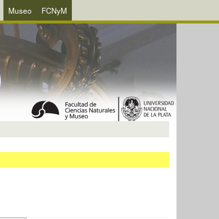
Museo
FCNyM