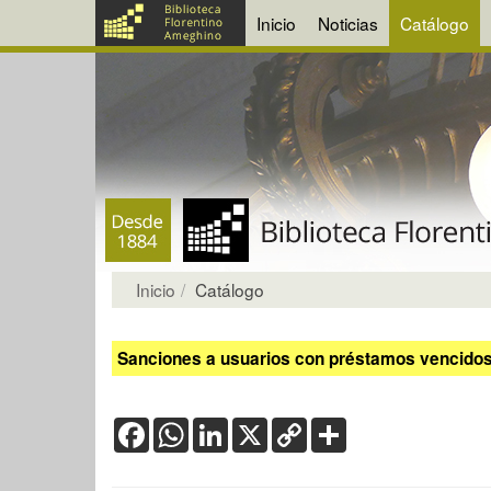
Inicio
Noticias
Catálogo
Inicio
Catálogo
Sanciones a usuarios con préstamos vencidos:
Facebook
WhatsApp
LinkedIn
X
Copy
Share
Link