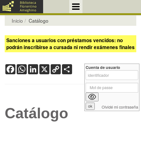
Inicio
Catálogo
Sanciones a usuarios con préstamos vencidos: no
podrán inscribirse a cursada ni rendir exámenes finales
Facebook
WhatsApp
LinkedIn
X
Copy
Share
Cuenta de usuario
Link
Olvidé mi contraseña
Catálogo