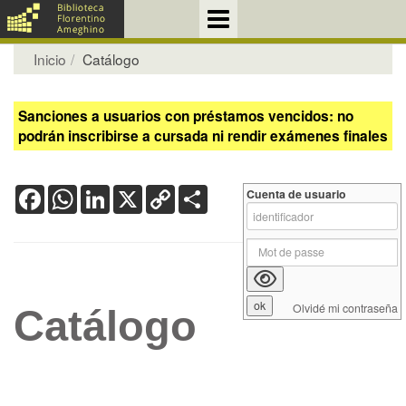
Inicio
Catálogo
Sanciones a usuarios con préstamos vencidos: no
podrán inscribirse a cursada ni rendir exámenes finales
Facebook
WhatsApp
LinkedIn
X
Copy
Share
Cuenta de usuario
Link
Olvidé mi contraseña
Catálogo