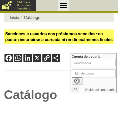
Inicio
Catálogo
Sanciones a usuarios con préstamos vencidos: no
podrán inscribirse a cursada ni rendir exámenes finales
Facebook
WhatsApp
LinkedIn
X
Copy
Share
Cuenta de usuario
Link
Olvidé mi contraseña
Catálogo