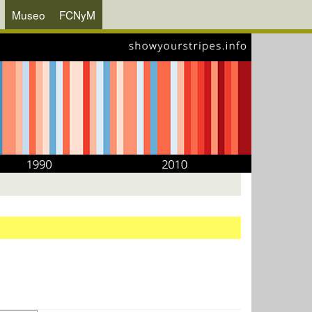
Museo
FCNyM