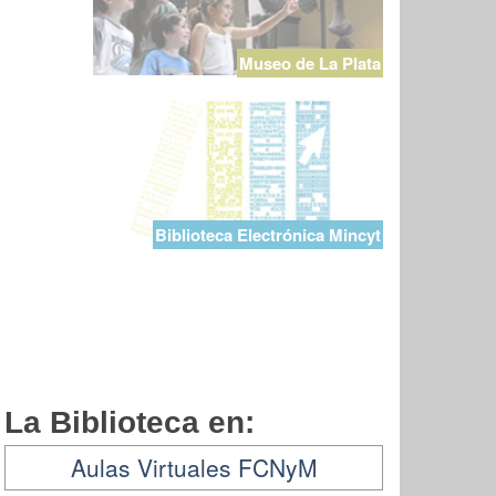
Museo de La Plata
Biblioteca Electrónica Mincyt
La Biblioteca en:
Aulas Virtuales FCNyM