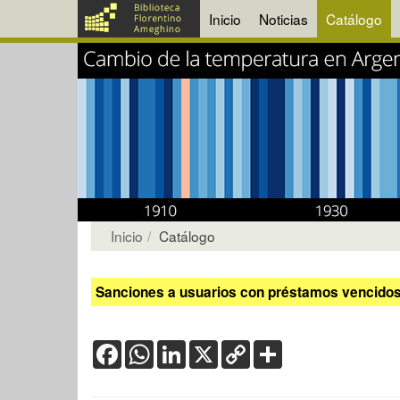
Inicio
Noticias
Catálogo
Inicio
Catálogo
Sanciones a usuarios con préstamos vencidos:
Facebook
WhatsApp
LinkedIn
X
Copy
Share
Link