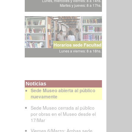
Lunes, miércoles y viernes: 8 a 14hs.
Martes y jueves: 8 a 17hs.
Horarios sede Facultad
Lunes a viernes: 8 a 18hs.
Noticias
Sede Museo abierta al público
nuevamente
Sede Museo cerrada al público
por obras en el Museo desde el
17/Mar
Viernes 6/Marzo: Ambas sede