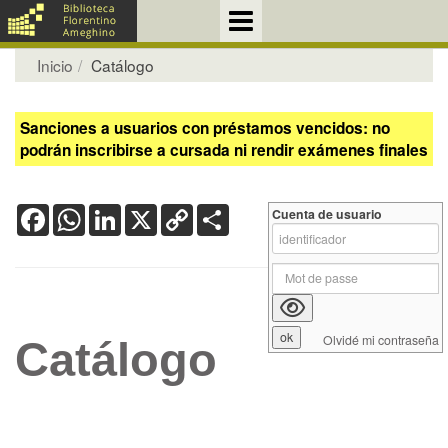
Inicio
Catálogo
Sanciones a usuarios con préstamos vencidos: no
podrán inscribirse a cursada ni rendir exámenes finales
Facebook
WhatsApp
LinkedIn
X
Copy
Share
Cuenta de usuario
Link
Olvidé mi contraseña
Catálogo