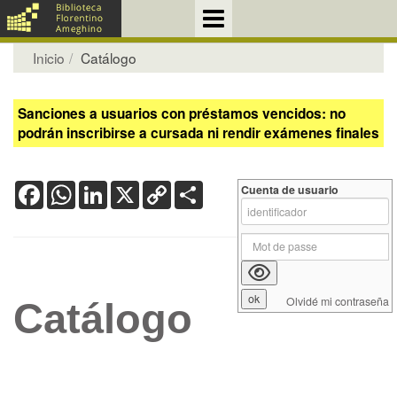
Inicio
Catálogo
Sanciones a usuarios con préstamos vencidos: no
podrán inscribirse a cursada ni rendir exámenes finales
Facebook
WhatsApp
LinkedIn
X
Copy
Share
Cuenta de usuario
Link
Olvidé mi contraseña
Catálogo