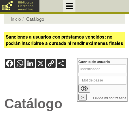
Inicio
Catálogo
Sanciones a usuarios con préstamos vencidos: no
podrán inscribirse a cursada ni rendir exámenes finales
Facebook
WhatsApp
LinkedIn
X
Copy
Share
Cuenta de usuario
Link
Olvidé mi contraseña
Catálogo