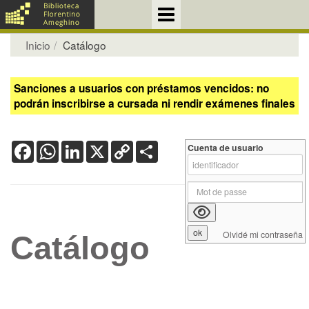
Inicio
Catálogo
Sanciones a usuarios con préstamos vencidos: no
podrán inscribirse a cursada ni rendir exámenes finales
Facebook
WhatsApp
LinkedIn
X
Copy
Share
Cuenta de usuario
Link
Olvidé mi contraseña
Catálogo