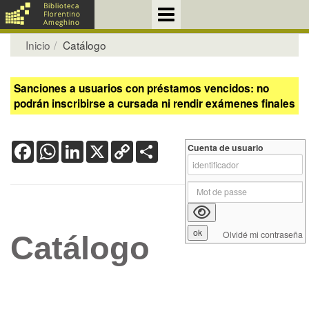
Inicio
Catálogo
Sanciones a usuarios con préstamos vencidos: no
podrán inscribirse a cursada ni rendir exámenes finales
Facebook
WhatsApp
LinkedIn
X
Copy
Share
Cuenta de usuario
Link
Olvidé mi contraseña
Catálogo