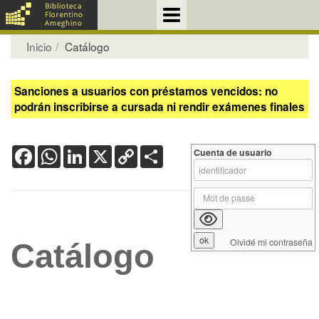
Inicio
Catálogo
Sanciones a usuarios con préstamos vencidos: no
podrán inscribirse a cursada ni rendir exámenes finales
Facebook
WhatsApp
LinkedIn
X
Copy
Share
Cuenta de usuario
Link
Olvidé mi contraseña
Catálogo