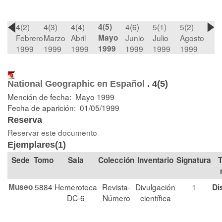
4(2)
4(3)
4(4)
4(5)
4(6)
5(1)
5(2)
Febrero
Marzo
Abril
Mayo
Junio
Julio
Agosto
1999
1999
1999
1999
1999
1999
1999
National Geographic en Español
.
4(5)
Mención de fecha: Mayo 1999
Fecha de aparición: 01/05/1999
Reserva
Reservar este documento
Ejemplares(1)
Tomo
Sala
Colección
Signatura
T
Museo
5884
Hemeroteca
Revista-
Divulgación
1
Di
DC-6
Número
científica