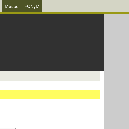
Museo
FCNyM