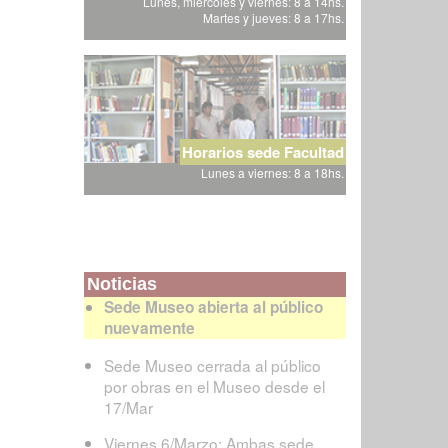
Lunes, miércoles y viernes: 8 a 14hs.
Martes y jueves: 8 a 17hs.
Horarios sede Facultad
Lunes a viernes: 8 a 18hs.
Noticias
Sede Museo abierta al público
nuevamente
Sede Museo cerrada al público
por obras en el Museo desde el
17/Mar
Viernes 6/Marzo: Ambas sede