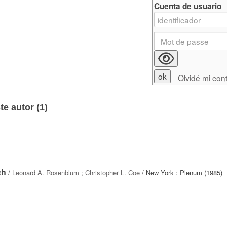
Cuenta de usuario
Olvidé mi con
e autor (
1
)
ch
/
Leonard A. Rosenblum
;
Christopher L. Coe
/ New York : Plenum (1985)