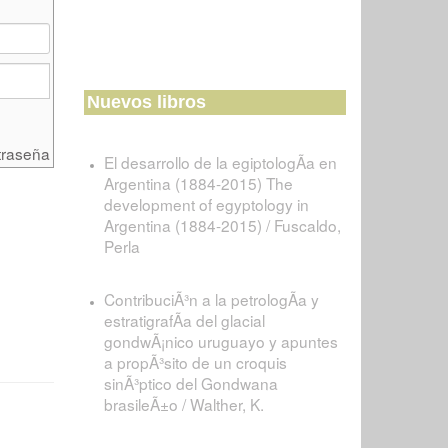
Nuevos libros
traseña
El desarrollo de la egiptologÃ­a en
Argentina (1884-2015) The
development of egyptology in
Argentina (1884-2015) / Fuscaldo,
Perla
ContribuciÃ³n a la petrologÃ­a y
estratigrafÃ­a del glacial
gondwÃ¡nico uruguayo y apuntes
a propÃ³sito de un croquis
sinÃ³ptico del Gondwana
brasileÃ±o / Walther, K.