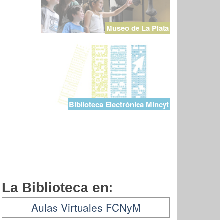
Museo de La Plata
Biblioteca Electrónica Mincyt
La Biblioteca en:
Aulas Virtuales FCNyM