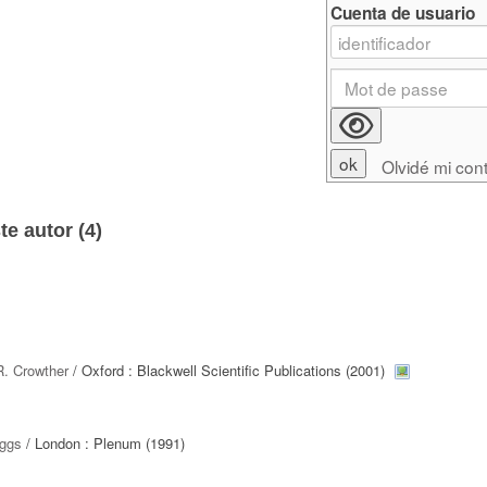
Cuenta de usuario
Olvidé mi con
e autor (
4
)
R. Crowther
/ Oxford : Blackwell Scientific Publications (2001)
iggs
/ London : Plenum (1991)