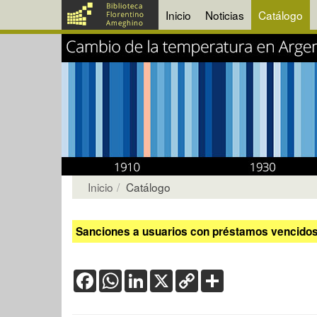
Inicio
Noticias
Catálogo
Inicio
Catálogo
Sanciones a usuarios con préstamos vencidos:
Facebook
WhatsApp
LinkedIn
X
Copy
Share
Link