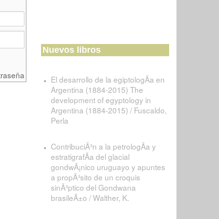
Nuevos libros
traseña
El desarrollo de la egiptologÃ­a en
Argentina (1884-2015) The
development of egyptology in
Argentina (1884-2015) / Fuscaldo,
Perla
ContribuciÃ³n a la petrologÃ­a y
estratigrafÃ­a del glacial
gondwÃ¡nico uruguayo y apuntes
a propÃ³sito de un croquis
sinÃ³ptico del Gondwana
brasileÃ±o / Walther, K.