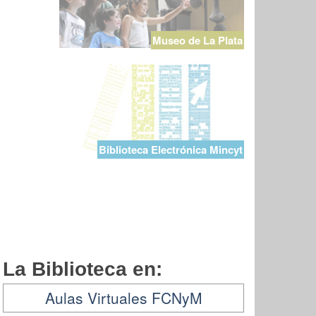
Museo de La Plata
Biblioteca Electrónica Mincyt
La Biblioteca en:
Aulas Virtuales FCNyM