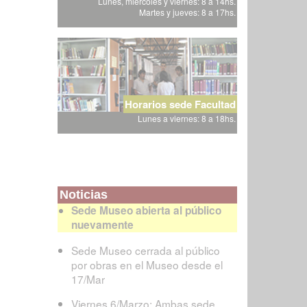
Lunes, miércoles y viernes: 8 a 14hs.
Martes y jueves: 8 a 17hs.
Horarios sede Facultad
Lunes a viernes: 8 a 18hs.
Noticias
Sede Museo abierta al público
nuevamente
Sede Museo cerrada al público
por obras en el Museo desde el
17/Mar
Viernes 6/Marzo: Ambas sede