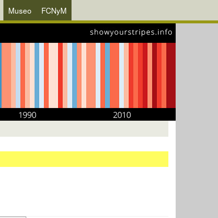
Museo
FCNyM