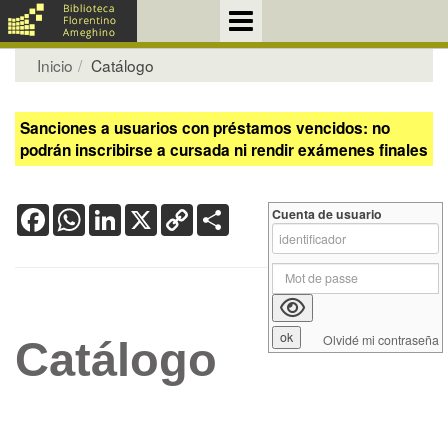
Inicio
Catálogo
Sanciones a usuarios con préstamos vencidos: no
podrán inscribirse a cursada ni rendir exámenes finales
Facebook
WhatsApp
LinkedIn
X
Copy
Share
Cuenta de usuario
Link
Olvidé mi contraseña
Catálogo