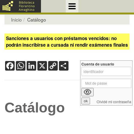
Inicio
Catálogo
Sanciones a usuarios con préstamos vencidos: no
podrán inscribirse a cursada ni rendir exámenes finales
Facebook
WhatsApp
LinkedIn
X
Copy
Share
Cuenta de usuario
Link
Olvidé mi contraseña
Catálogo