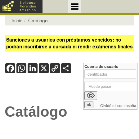
Inicio
Catálogo
Sanciones a usuarios con préstamos vencidos: no
podrán inscribirse a cursada ni rendir exámenes finales
Facebook
WhatsApp
LinkedIn
X
Copy
Share
Cuenta de usuario
Link
Olvidé mi contraseña
Catálogo