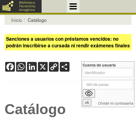
Inicio
Catálogo
Sanciones a usuarios con préstamos vencidos: no
podrán inscribirse a cursada ni rendir exámenes finales
Facebook
WhatsApp
LinkedIn
X
Copy
Share
Cuenta de usuario
Link
Olvidé mi contraseña
Catálogo