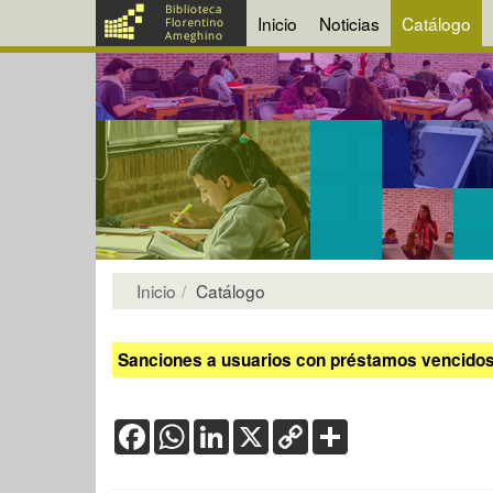
Inicio
Noticias
Catálogo
Inicio
Catálogo
Sanciones a usuarios con préstamos vencidos:
Facebook
WhatsApp
LinkedIn
X
Copy
Share
Link