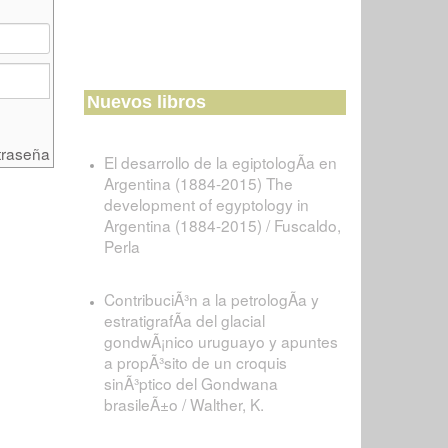
Nuevos libros
traseña
El desarrollo de la egiptologÃ­a en
Argentina (1884-2015) The
development of egyptology in
Argentina (1884-2015) / Fuscaldo,
Perla
ContribuciÃ³n a la petrologÃ­a y
estratigrafÃ­a del glacial
gondwÃ¡nico uruguayo y apuntes
a propÃ³sito de un croquis
sinÃ³ptico del Gondwana
brasileÃ±o / Walther, K.