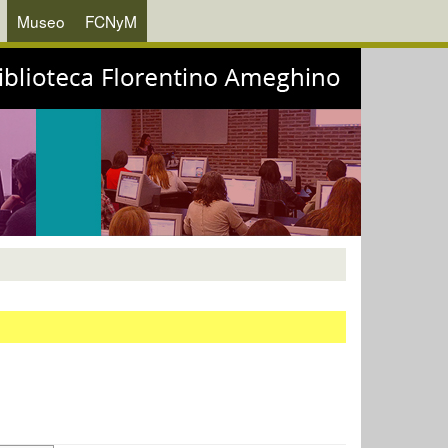
Museo
FCNyM