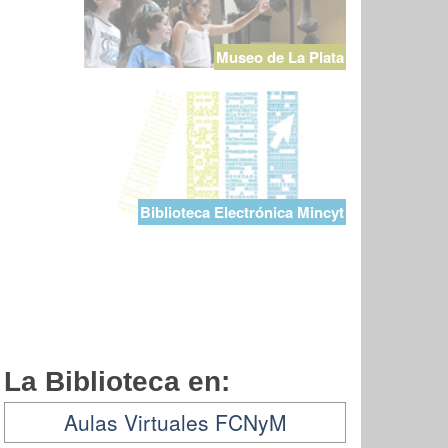
Museo de La Plata
Biblioteca Electrónica Mincyt
La Biblioteca en:
Aulas Virtuales FCNyM