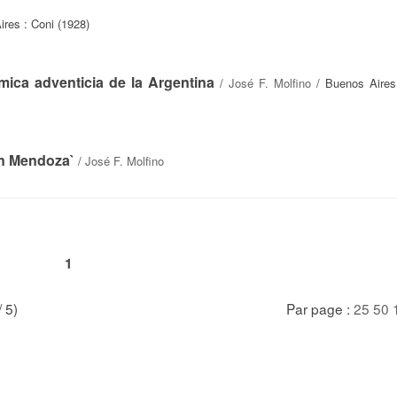
res : Coni (1928)
mica adventicia de la Argentina
/
José F. Molfino
/ Buenos Aires
en Mendoza`
/
José F. Molfino
1
/ 5)
Par page :
25
50