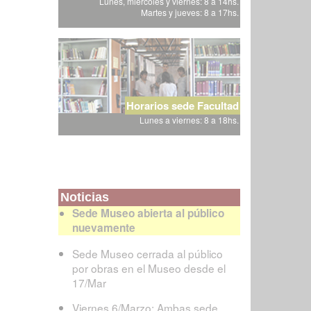
Lunes, miércoles y viernes: 8 a 14hs.
Martes y jueves: 8 a 17hs.
Horarios sede Facultad
Lunes a viernes: 8 a 18hs.
Noticias
Sede Museo abierta al público
nuevamente
Sede Museo cerrada al público
por obras en el Museo desde el
17/Mar
Viernes 6/Marzo: Ambas sede