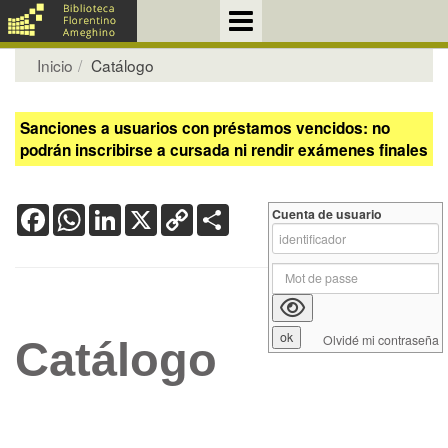
Inicio
Catálogo
Sanciones a usuarios con préstamos vencidos: no
podrán inscribirse a cursada ni rendir exámenes finales
Facebook
WhatsApp
LinkedIn
X
Copy
Share
Cuenta de usuario
Link
Olvidé mi contraseña
Catálogo