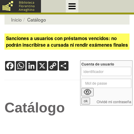
Inicio
Catálogo
Sanciones a usuarios con préstamos vencidos: no
podrán inscribirse a cursada ni rendir exámenes finales
Facebook
WhatsApp
LinkedIn
X
Copy
Share
Cuenta de usuario
Link
Olvidé mi contraseña
Catálogo