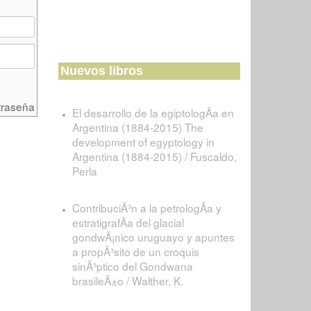
Nuevos libros
traseña
El desarrollo de la egiptologÃ­a en
Argentina (1884-2015) The
development of egyptology in
Argentina (1884-2015) / Fuscaldo,
Perla
ContribuciÃ³n a la petrologÃ­a y
estratigrafÃ­a del glacial
gondwÃ¡nico uruguayo y apuntes
a propÃ³sito de un croquis
sinÃ³ptico del Gondwana
brasileÃ±o / Walther, K.