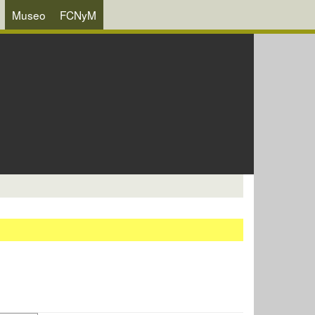
Museo
FCNyM