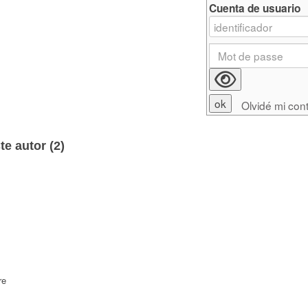
Cuenta de usuario
Olvidé mi con
e autor (
2
)
re