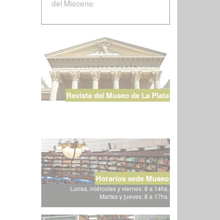
del Mioceno
Revista del Museo de La Plata
Horarios sede Museo
Lunes, miércoles y viernes: 8 a 14hs.
Martes y jueves: 8 a 17hs.