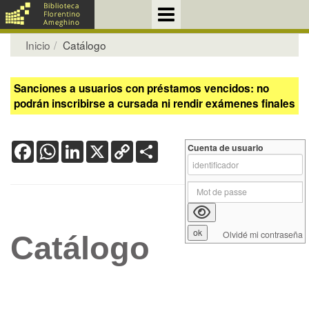
Inicio
Catálogo
Sanciones a usuarios con préstamos vencidos: no
podrán inscribirse a cursada ni rendir exámenes finales
Facebook
WhatsApp
LinkedIn
X
Copy
Share
Cuenta de usuario
Link
Olvidé mi contraseña
Catálogo