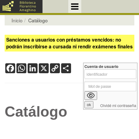
Inicio
Catálogo
Sanciones a usuarios con préstamos vencidos: no
podrán inscribirse a cursada ni rendir exámenes finales
Facebook
WhatsApp
LinkedIn
X
Copy
Share
Cuenta de usuario
Link
Olvidé mi contraseña
Catálogo