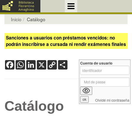
Inicio
Catálogo
Sanciones a usuarios con préstamos vencidos: no
podrán inscribirse a cursada ni rendir exámenes finales
Facebook
WhatsApp
LinkedIn
X
Copy
Share
Cuenta de usuario
Link
Olvidé mi contraseña
Catálogo